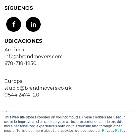
SÍGUENOS
UBICACIONES
América
info@brandmovers.com
678-718-1850
Europa
studio@brandmovers.co.uk
0844 2474 120
Asia
This website stores cookies on your computer. These cookies are used in
suva@brandmovers.in
order to improve and customize your website experience and to provide
more personalized experiences both on this website and through other
+91 9967472891
media. To find out more about the cookies we use, see our
Privacy Policy